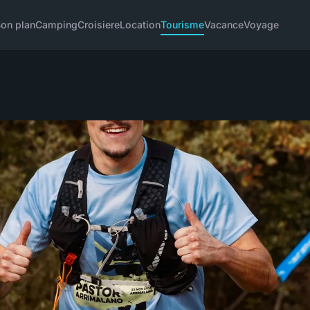
on plan
Camping
Croisiere
Location
Tourisme
Vacance
Voyage