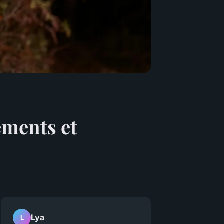
ements et
Lya
L